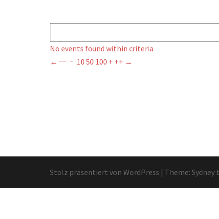
No events found within criteria
←
−−
−
10
50
100
+
++
→
Stolz präsentiert von WordPress
|
Theme:
Sydney
b