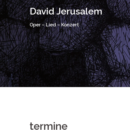
Springe
David Jerusalem
zum
Inhalt
Oper – Lied – Konzert
termine