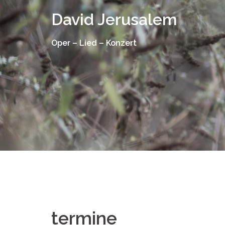
Springe
David Jerusalem
zum
Inhalt
Oper – Lied – Konzert
termine