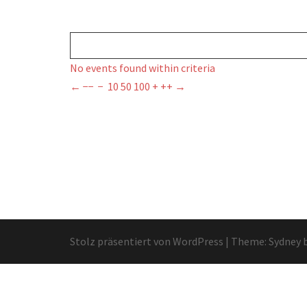
No events found within criteria
←
−−
−
10
50
100
+
++
→
Stolz präsentiert von WordPress
|
Theme:
Sydney
b