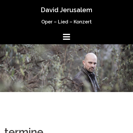
Springe
David Jerusalem
zum
Inhalt
Oper – Lied – Konzert
termine