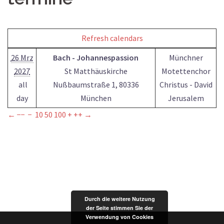
Refresh calendars
26 Mrz
Bach - Johannespassion
Münchner
2027
St Matthäuskirche
Motettenchor
all
Nußbaumstraße 1, 80336
Christus - David
day
München
Jerusalem
←
−−
−
10
50
100
+
++
→
Durch die weitere Nutzung
der Seite stimmen Sie der
Verwendung von Cookies