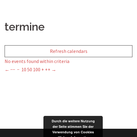
termine
Refresh calendars
No events found within criteria
←
−−
−
10
50
100
+
++
→
Durch die weitere Nutzung
der Seite stimmen Sie der
Verwendung von Cookies