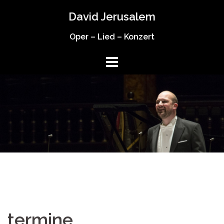
Springe
David Jerusalem
zum
Inhalt
Oper – Lied – Konzert
termine