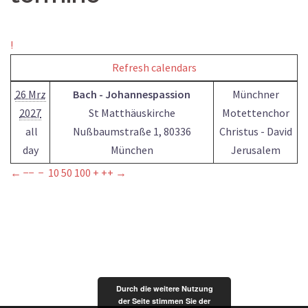
!
Refresh calendars
26 Mrz
Bach - Johannespassion
Münchner
2027
St Matthäuskirche
Motettenchor
all
Nußbaumstraße 1, 80336
Christus - David
day
München
Jerusalem
←
−−
−
10
50
100
+
++
→
Durch die weitere Nutzung
der Seite stimmen Sie der