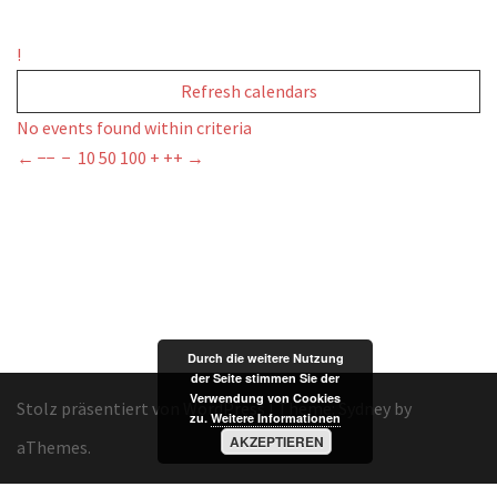
!
Refresh calendars
No events found within criteria
←
−−
−
10
50
100
+
++
→
Durch die weitere Nutzung
der Seite stimmen Sie der
Verwendung von Cookies
Stolz präsentiert von WordPress
|
Theme:
Sydney
by
zu.
Weitere Informationen
AKZEPTIEREN
aThemes.