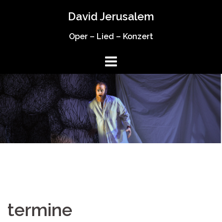
Springe
David Jerusalem
zum
Inhalt
Oper – Lied – Konzert
termine