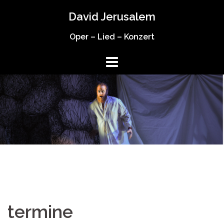
Springe
David Jerusalem
zum
Inhalt
Oper – Lied – Konzert
termine