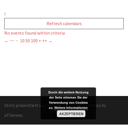
!
Refresh calendars
No events found within criteria
←
−−
−
10
50
100
+
++
→
Durch die weitere Nutzung
der Seite stimmen Sie der
Verwendung von Cookies
Stolz präsentiert von WordPress
|
Theme:
Sydney
by
zu.
Weitere Informationen
AKZEPTIEREN
aThemes.