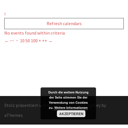
!
Refresh calendars
No events found within criteria
←
−−
−
10
50
100
+
++
→
Durch die weitere Nutzung
der Seite stimmen Sie der
Verwendung von Cookies
Stolz präsentiert von WordPress
|
Theme:
Sydney
by
zu.
Weitere Informationen
AKZEPTIEREN
aThemes.