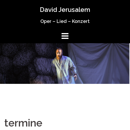
Springe
David Jerusalem
zum
Inhalt
Oper – Lied – Konzert
termine