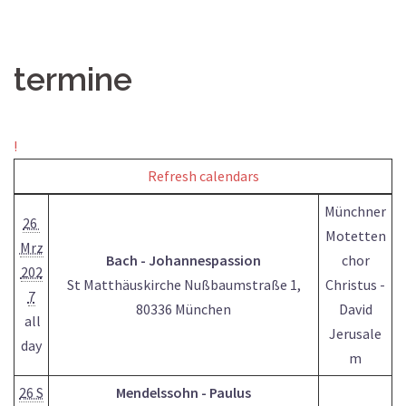
termine
!
Refresh calendars
Münchner
26
Motetten
Mrz
Bach - Johannespassion
chor
202
St Matthäuskirche Nußbaumstraße 1,
Christus -
7
80336 München
David
all
Jerusale
day
m
26 S
Mendelssohn - Paulus