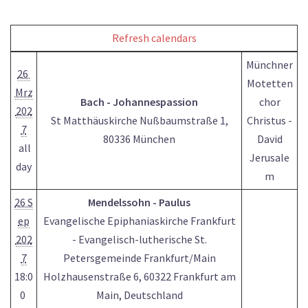
Refresh calendars
Münchner
26
Motetten
Mrz
Bach - Johannespassion
chor
202
St Matthäuskirche Nußbaumstraße 1,
Christus -
7
80336 München
David
all
Jerusale
day
m
26 S
Mendelssohn - Paulus
ep
Evangelische Epiphaniaskirche Frankfurt
202
- Evangelisch-lutherische St.
7
Petersgemeinde Frankfurt/Main
18:0
Holzhausenstraße 6, 60322 Frankfurt am
0
Main, Deutschland