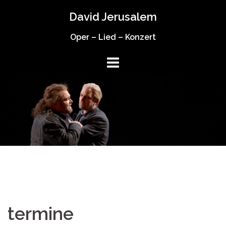
Springe
David Jerusalem
zum
Inhalt
Oper – Lied – Konzert
termine