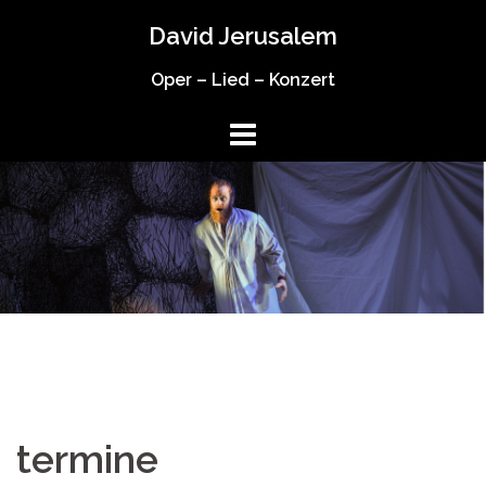
Springe
David Jerusalem
zum
Inhalt
Oper – Lied – Konzert
termine