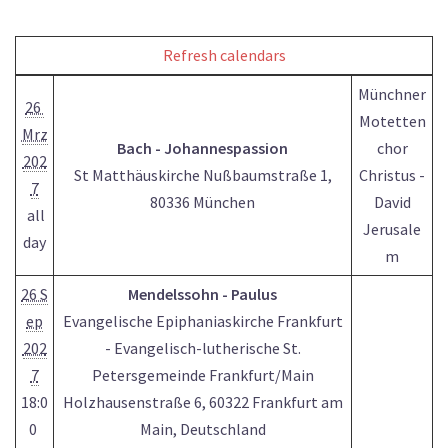
Refresh calendars
Münchner
26
Motetten
Mrz
Bach - Johannespassion
chor
202
St Matthäuskirche Nußbaumstraße 1,
Christus -
7
80336 München
David
all
Jerusale
day
m
26 S
Mendelssohn - Paulus
ep
Evangelische Epiphaniaskirche Frankfurt
202
- Evangelisch-lutherische St.
7
Petersgemeinde Frankfurt/Main
18:0
Holzhausenstraße 6, 60322 Frankfurt am
0
Main, Deutschland