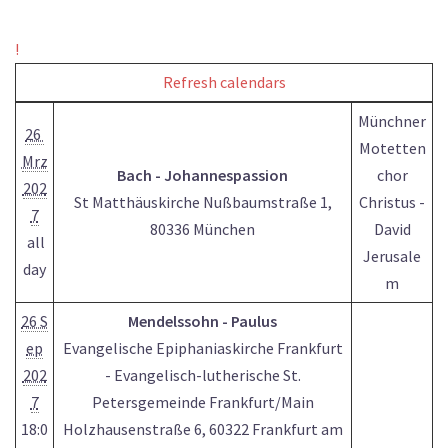
!
Refresh calendars
Münchner
26
Motetten
Mrz
Bach - Johannespassion
chor
202
St Matthäuskirche Nußbaumstraße 1,
Christus -
7
80336 München
David
all
Jerusale
day
m
26 S
Mendelssohn - Paulus
ep
Evangelische Epiphaniaskirche Frankfurt
202
- Evangelisch-lutherische St.
7
Petersgemeinde Frankfurt/Main
18:0
Holzhausenstraße 6, 60322 Frankfurt am