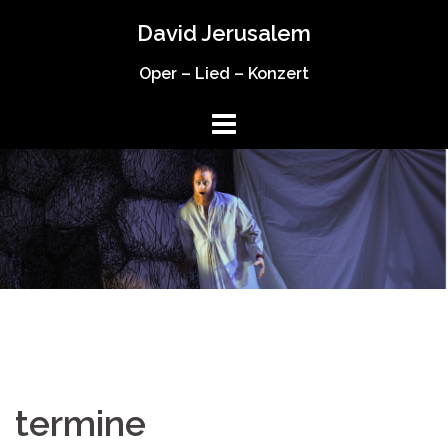
Springe
David Jerusalem
zum
Inhalt
Oper – Lied – Konzert
termine