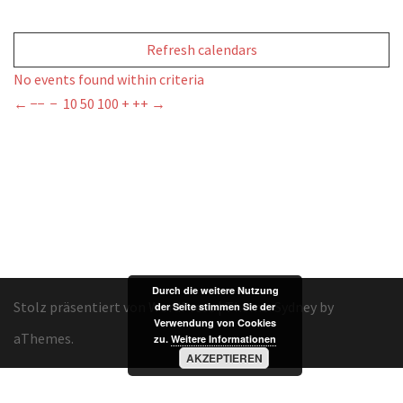
Refresh calendars
No events found within criteria
←
−−
−
10
50
100
+
++
→
Durch die weitere Nutzung
Stolz präsentiert von WordPress
|
Theme:
Sydney
by
der Seite stimmen Sie der
Verwendung von Cookies
aThemes.
zu.
Weitere Informationen
AKZEPTIEREN