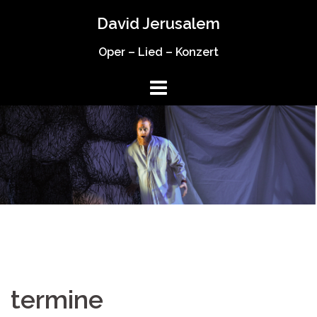
Springe
David Jerusalem
zum
Inhalt
Oper – Lied – Konzert
termine