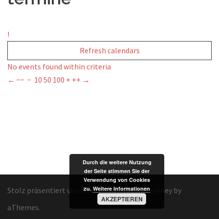
!
Refresh calendars
No events found within criteria
←
−−
−
10
50
100
+
++
→
Durch die weitere Nutzung
der Seite stimmen Sie der
Verwendung von Cookies
zu.
Weitere Informationen
Stolz präsentiert von WordPress
|
Theme:
Sydney
by
AKZEPTIEREN
aThemes.