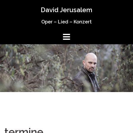
Springe
David Jerusalem
zum
Inhalt
Oper – Lied – Konzert
termine