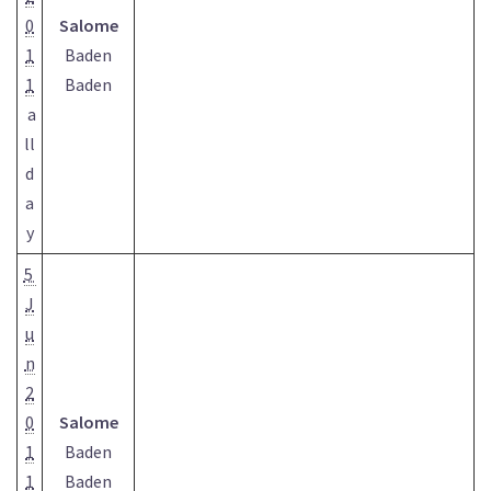
0
Salome
1
Baden
1
Baden
a
ll
d
a
y
5
J
u
n
2
0
Salome
1
Baden
1
Baden