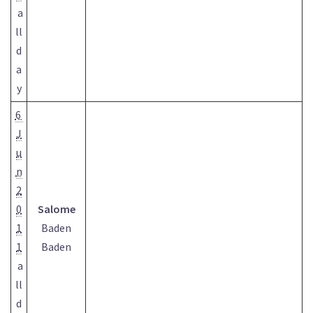
a
ll
d
a
y
6
J
u
n
2
0
Salome
1
Baden
1
Baden
a
ll
d