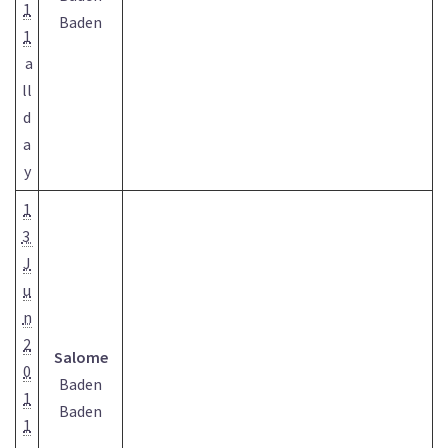
1
Baden
1
a
ll
d
a
y
1
3
J
u
n
2
Salome
0
Baden
1
Baden
1