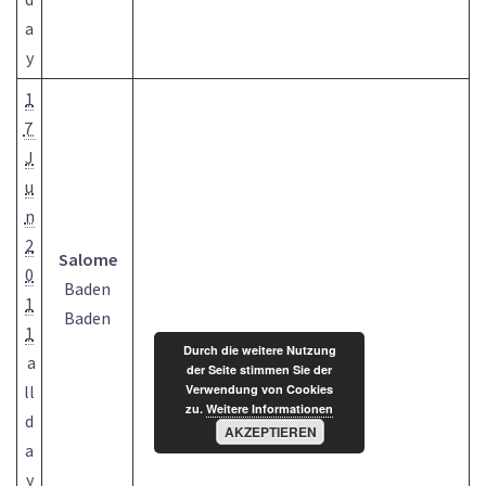
a
y
1
7
J
u
n
2
Salome
0
Baden
1
Baden
1
Durch die weitere Nutzung
a
der Seite stimmen Sie der
ll
Verwendung von Cookies
zu.
Weitere Informationen
d
AKZEPTIEREN
a
y