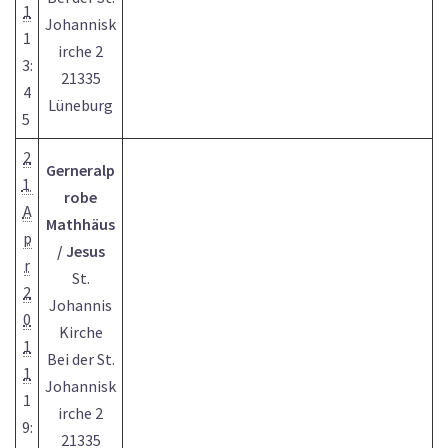
1
Johannisk
1
irche 2
3:
21335
4
Lüneburg
5
2
Gerneralp
1
robe
A
Mathhäus
p
/ Jesus
r
St.
2
Johannis
0
Kirche
1
Bei der St.
1
Johannisk
1
irche 2
9:
21335