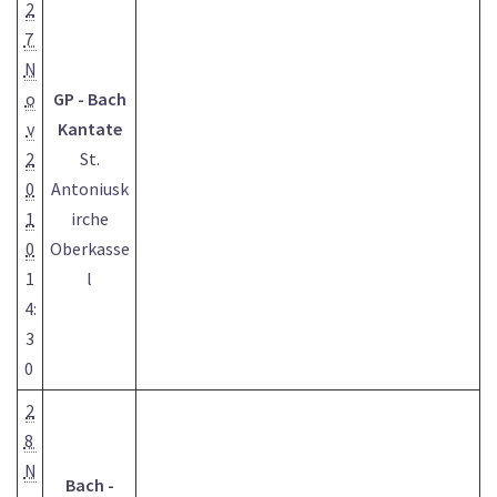
2
7
N
o
GP - Bach
v
Kantate
2
St.
0
Antoniusk
1
irche
0
Oberkasse
1
l
4:
3
0
2
8
N
Bach -