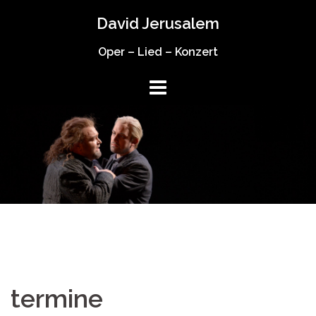
Springe
David Jerusalem
zum
Inhalt
Oper – Lied – Konzert
termine