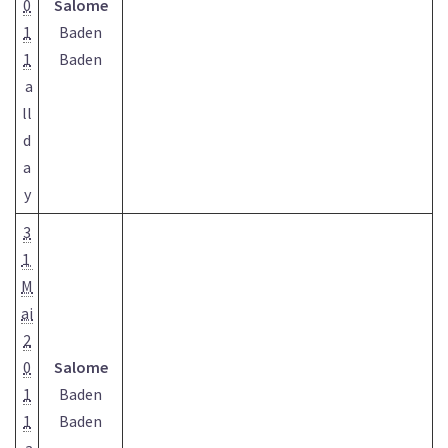
0
Salome
1
Baden
1
Baden
a
ll
d
a
y
3
1
M
ai
2
0
Salome
1
Baden
1
Baden