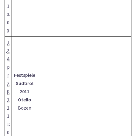
1
0:
0
0
1
2
A
p
r
Festspiele
2
Südtirol
0
2011
1
Otello
1
Bozen
1
1:
0