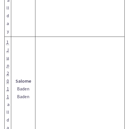
a
ll
d
a
y
1
J
u
n
2
0
Salome
1
Baden
1
Baden
a
ll
d
a