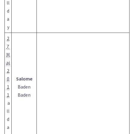
ll
d
a
y
2
7
M
ai
2
0
Salome
1
Baden
1
Baden
a
ll
d
a