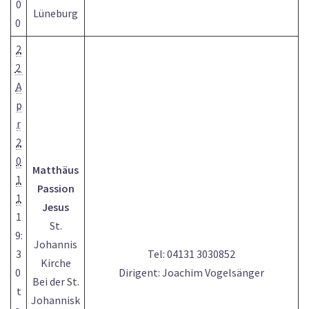
0
Lüneburg
0
2
2
A
p
r
2
0
Matthäus
1
Passion
1
Jesus
1
St.
9:
Johannis
3
Tel: 04131 3030852
Kirche
0
Dirigent: Joachim Vogelsänger
Bei der St.
t
Johannisk