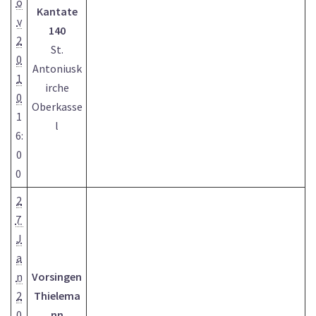
o
Kantate
v
140
2
St.
0
Antoniusk
1
irche
0
Oberkasse
1
l
6:
0
0
2
7
J
a
n
Vorsingen
2
Thielema
0
nn