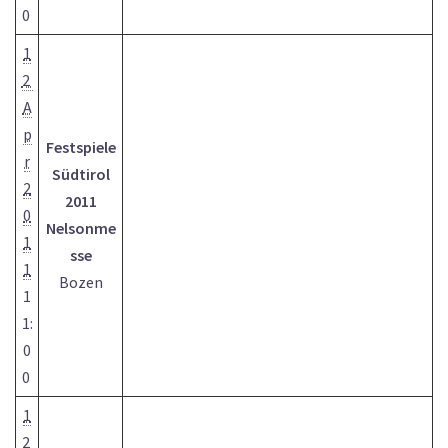
0
1
2
A
p
Festspiele
r
Südtirol
2
2011
0
Nelsonme
1
sse
1
Bozen
1
1:
0
0
1
2