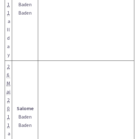
1
Baden
1
Baden
a
ll
d
a
y
2
6
M
ai
2
0
Salome
1
Baden
1
Baden
a