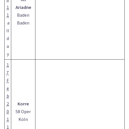
1
Ariadne
1
Baden
a
Baden
ll
d
a
y
1
7
F
e
b
2
Korre
0
58 Oper
1
Köln
1