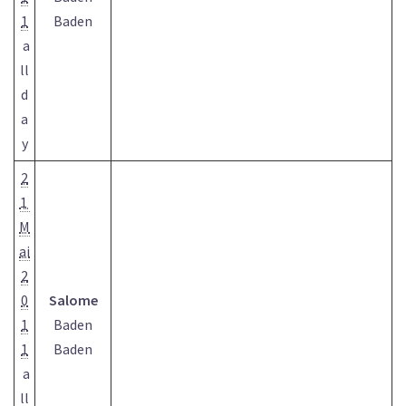
1
Baden
a
ll
d
a
y
2
1
M
ai
2
0
Salome
1
Baden
1
Baden
a
ll