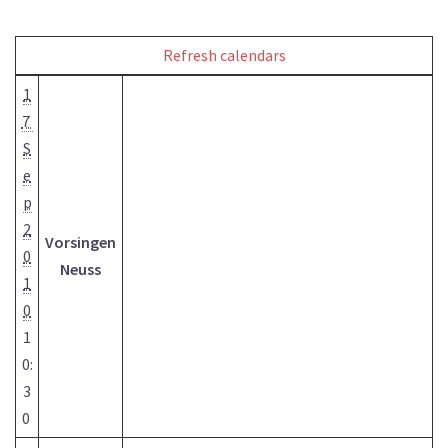
Refresh calendars
1
7
S
e
p
2
Vorsingen
0
Neuss
1
0
1
0:
3
0