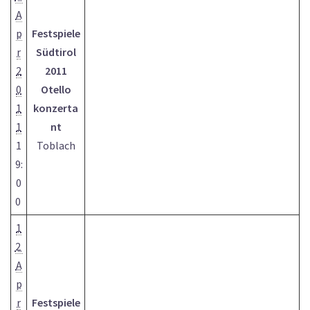
A
p
Festspiele
r
Südtirol
2
2011
0
Otello
1
konzerta
1
nt
1
Toblach
9:
0
0
1
2
A
p
r
Festspiele