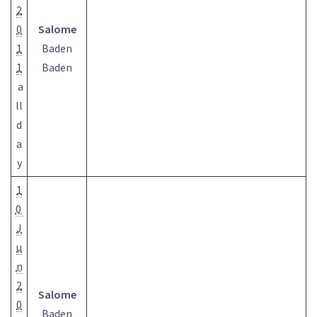
2
0
Salome
1
Baden
1
Baden
a
ll
d
a
y
1
0
J
u
n
2
Salome
0
Baden