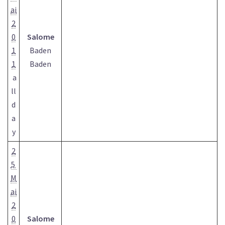
ai
2
0
Salome
1
Baden
1
Baden
a
ll
d
a
y
2
5
M
ai
2
0
Salome