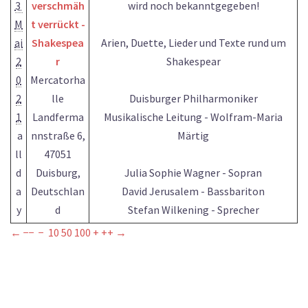
3
verschmäh
wird noch bekanntgegeben!
M
t verrückt -
ai
Shakespea
Arien, Duette, Lieder und Texte rund um
2
r
Shakespear
0
Mercatorha
2
lle
Duisburger Philharmoniker
1
Landferma
Musikalische Leitung - Wolfram-Maria
a
nnstraße 6,
Märtig
ll
47051
d
Duisburg,
Julia Sophie Wagner - Sopran
a
Deutschlan
David Jerusalem - Bassbariton
y
d
Stefan Wilkening - Sprecher
←
−−
−
10
50
100
+
++
→