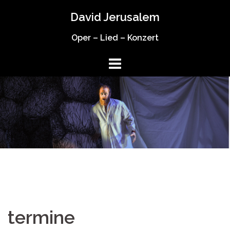
Springe
David Jerusalem
zum
Inhalt
Oper – Lied – Konzert
termine