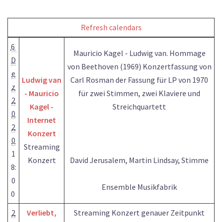
Refresh calendars
6
Mauricio Kagel - Ludwig van. Hommage
D
von Beethoven (1969) Konzertfassung von
e
Ludwig van
Carl Rosman der Fassung für LP von 1970
z
- Mauricio
für zwei Stimmen, zwei Klaviere und
2
Kagel -
Streichquartett
0
Internet
2
Konzert
0
Streaming
1
Konzert
David Jerusalem, Martin Lindsay, Stimme
8:
0
Ensemble Musikfabrik
0
2
Verliebt,
Streaming Konzert genauer Zeitpunkt