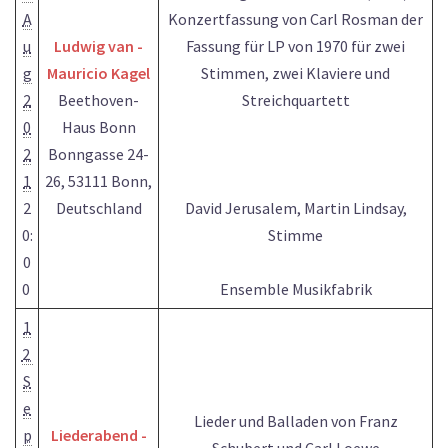
A
Konzertfassung von Carl Rosman der
u
Ludwig van -
Fassung für LP von 1970 für zwei
g
Mauricio Kagel
Stimmen, zwei Klaviere und
2
Beethoven-
Streichquartett
0
Haus Bonn
2
Bonngasse 24-
1
26, 53111 Bonn,
2
Deutschland
David Jerusalem, Martin Lindsay,
0:
Stimme
0
0
Ensemble Musikfabrik
1
2
S
e
Lieder und Balladen von Franz
p
Liederabend -