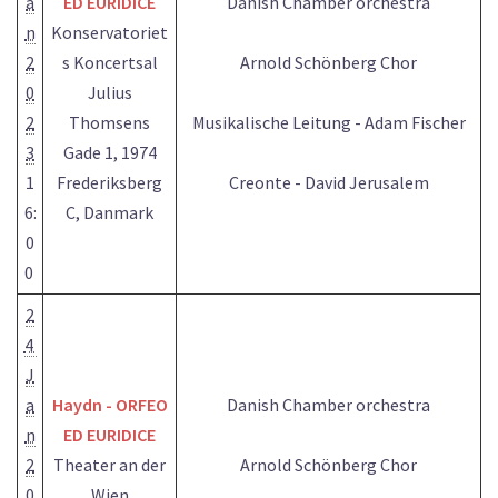
a
ED EURIDICE
Danish Chamber orchestra
n
Konservatoriet
2
s Koncertsal
Arnold Schönberg Chor
0
Julius
2
Thomsens
Musikalische Leitung - Adam Fischer
3
Gade 1, 1974
1
Frederiksberg
Creonte - David Jerusalem
6:
C, Danmark
0
0
2
4
J
a
Haydn - ORFEO
Danish Chamber orchestra
n
ED EURIDICE
2
Theater an der
Arnold Schönberg Chor
0
Wien