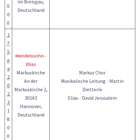
im Breisgau,
0:
Deutschland
0
0
1
7
S
Mendelssohn -
e
Elias
p
Markuskirche
Markus Chor
2
An der
Musikalische Leitung - Martin
0
Markuskirche 2,
Dietterle
2
30163
Elias - David Jerusalem
3
Hannover,
1
Deutschland
8:
0
0