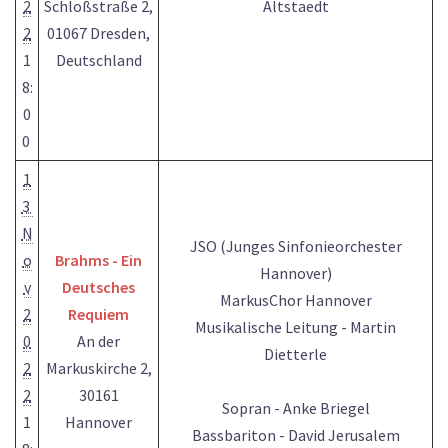
2
Schloßstraße 2,
Altstaedt
2
01067 Dresden,
1
Deutschland
8:
0
0
1
3
N
JSO (Junges Sinfonieorchester
o
Brahms - Ein
Hannover)
v
Deutsches
MarkusChor Hannover
2
Requiem
Musikalische Leitung - Martin
0
An der
Dietterle
2
Markuskirche 2,
2
30161
Sopran - Anke Briegel
1
Hannover
Bassbariton - David Jerusalem