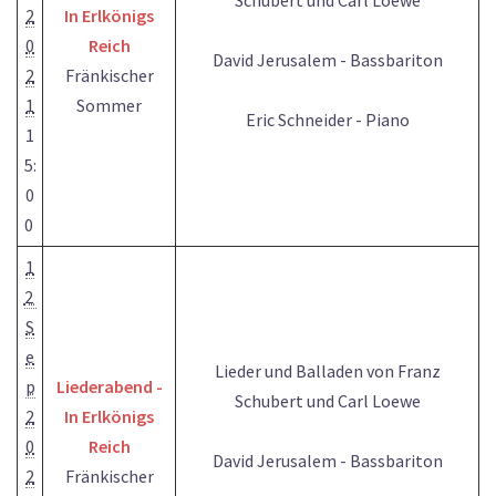
Schubert und Carl Loewe
2
In Erlkönigs
0
Reich
David Jerusalem - Bassbariton
2
Fränkischer
1
Sommer
Eric Schneider - Piano
1
5:
0
0
1
2
S
e
Lieder und Balladen von Franz
p
Liederabend -
Schubert und Carl Loewe
2
In Erlkönigs
0
Reich
David Jerusalem - Bassbariton
2
Fränkischer