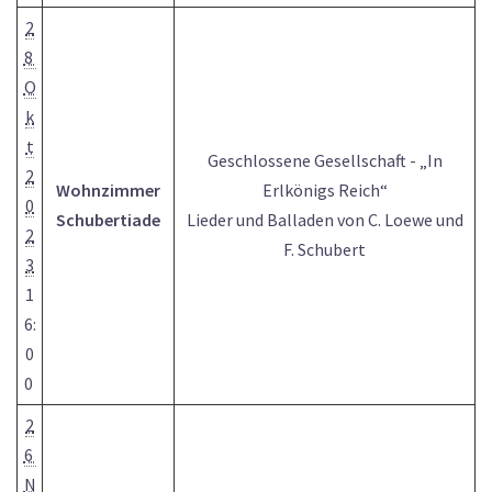
2
8
O
k
t
Geschlossene Gesellschaft - „In
2
Wohnzimmer
Erlkönigs Reich“
0
Schubertiade
Lieder und Balladen von C. Loewe und
2
F. Schubert
3
1
6:
0
0
2
6
N