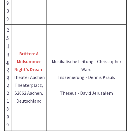
9:
3
0
2
6
J
u
Britten: A
n
Midsummer
Musikalische Leitung - Christopher
2
Night's Dream
Ward
0
Theater Aachen
Inszenierung - Dennis Krauß
2
Theaterplatz,
2
52062 Aachen,
Theseus - David Jerusalem
1
Deutschland
8:
0
0