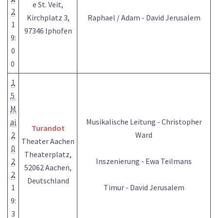
e St. Veit,
2
Kirchplatz 3,
Raphael / Adam - David Jerusalem
1
97346 Iphofen
9:
0
0
1
5
M
ai
Musikalische Leitung - Christopher
Turandot
2
Ward
Theater Aachen
0
Theaterplatz,
2
Inszenierung - Ewa Teilmans
52062 Aachen,
2
Deutschland
1
Timur - David Jerusalem
9:
3