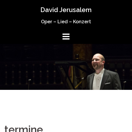
Springe
David Jerusalem
zum
Inhalt
Oper – Lied – Konzert
termine