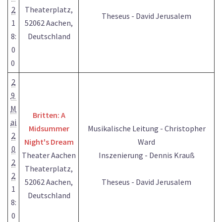
2
Theaterplatz,
Theseus - David Jerusalem
1
52062 Aachen,
8:
Deutschland
0
0
2
9
M
Britten: A
ai
Midsummer
Musikalische Leitung - Christopher
2
Night's Dream
Ward
0
Theater Aachen
Inszenierung - Dennis Krauß
2
Theaterplatz,
2
52062 Aachen,
Theseus - David Jerusalem
1
Deutschland
8:
0