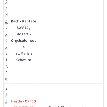
2
7
N
o
Bach - Kantate
v
BWV 62 /
2
Mozart -
0
Orgelsolomess
2
e
2
St. Marien
1
Schwelm
7:
0
0
2
1
J
Haydn - ORFEO