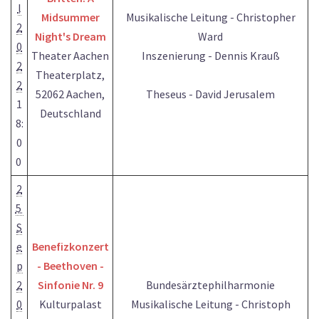
l
Midsummer
Musikalische Leitung - Christopher
2
Night's Dream
Ward
0
Theater Aachen
Inszenierung - Dennis Krauß
2
Theaterplatz,
2
52062 Aachen,
Theseus - David Jerusalem
1
Deutschland
8:
0
0
2
5
S
e
Benefizkonzert
p
- Beethoven -
2
Sinfonie Nr. 9
Bundesärztephilharmonie
0
Kulturpalast
Musikalische Leitung - Christoph