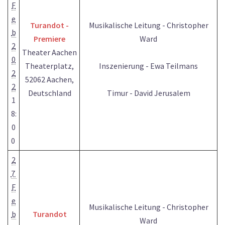
F
e
Turandot -
Musikalische Leitung - Christopher
b
Premiere
Ward
2
Theater Aachen
0
Theaterplatz,
Inszenierung - Ewa Teilmans
2
52062 Aachen,
2
Deutschland
Timur - David Jerusalem
1
8:
0
0
2
7
F
e
Musikalische Leitung - Christopher
b
Turandot
Ward