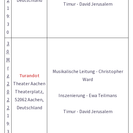
2
Deutschland
Timur - David Jerusalem
1
9:
3
0
3
0
M
r
Musikalische Leitung - Christopher
z
Turandot
Ward
2
Theater Aachen
0
Theaterplatz,
Inszenierung - Ewa Teilmans
2
52062 Aachen,
2
Deutschland
Timur - David Jerusalem
1
9:
3