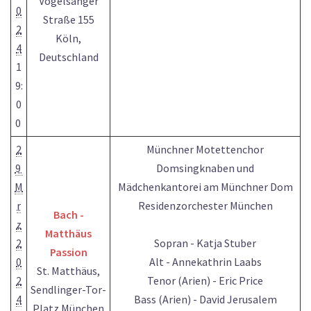
Vogelsanger
0
Straße 155
2
Köln,
4
Deutschland
1
9:
0
0
2
Münchner Motettenchor
9
Domsingknaben und
M
Mädchenkantorei am Münchner Dom
r
Residenzorchester München
Bach -
z
Matthäus
2
Sopran - Katja Stuber
Passion
0
Alt - Annekathrin Laabs
St. Matthäus,
2
Tenor (Arien) - Eric Price
Sendlinger-Tor-
4
Bass (Arien) - David Jerusalem
Platz München