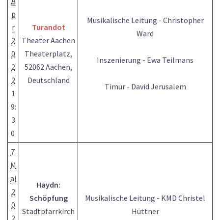
A
p
Musikalische Leitung - Christopher
r
Turandot
Ward
2
Theater Aachen
0
Theaterplatz,
Inszenierung - Ewa Teilmans
2
52062 Aachen,
2
Deutschland
Timur - David Jerusalem
1
9:
3
0
7
M
ai
Haydn:
2
Schöpfung
Musikalische Leitung - KMD Christel
0
Stadtpfarrkirch
Hüttner
2