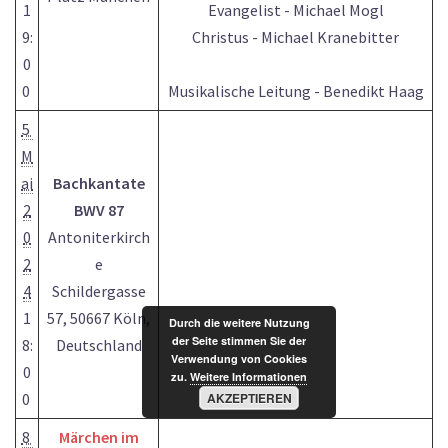
1
Evangelist - Michael Mogl
9:
Christus - Michael Kranebitter
0
0
Musikalische Leitung - Benedikt Haag
5
M
ai
Bachkantate
2
BWV 87
0
Antoniterkirch
2
e
4
Schildergasse
1
57, 50667 Köln,
Durch die weitere Nutzung
der Seite stimmen Sie der
8:
Deutschland
Verwendung von Cookies
0
zu.
Weitere Informationen
AKZEPTIEREN
0
8
Märchen im