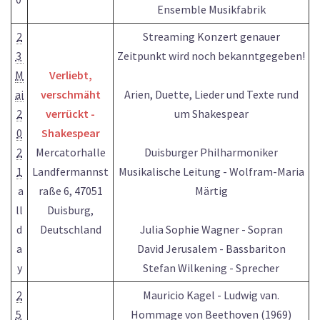
Ensemble Musikfabrik
2
Streaming Konzert genauer
3
Zeitpunkt wird noch bekanntgegeben!
M
Verliebt,
ai
verschmäht
Arien, Duette, Lieder und Texte rund
2
verrückt -
um Shakespear
0
Shakespear
2
Mercatorhalle
Duisburger Philharmoniker
1
Landfermannst
Musikalische Leitung - Wolfram-Maria
a
raße 6, 47051
Märtig
ll
Duisburg,
d
Deutschland
Julia Sophie Wagner - Sopran
a
David Jerusalem - Bassbariton
y
Stefan Wilkening - Sprecher
2
Mauricio Kagel - Ludwig van.
5
Hommage von Beethoven (1969)