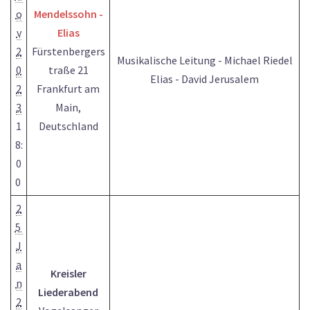
o
Mendelssohn -
v
Elias
2
Fürstenbergers
Musikalische Leitung - Michael Riedel
0
traße 21
Elias - David Jerusalem
2
Frankfurt am
3
Main,
1
Deutschland
8:
0
0
2
5
J
a
Kreisler
n
Liederabend
2