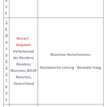
8:
0
0
2
0
N
Mozart -
o
Requiem
v
Herkulessaal
2
Münchner Motettenchor
der Residenz
0
Residenz
2
Musikalische Leitung - Benedikt Haag
München, 80539
2
München,
1
Deutschland
8:
0
0