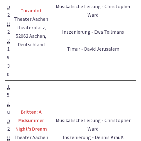
n
Musikalische Leitung - Christopher
Turandot
2
Ward
Theater Aachen
0
Theaterplatz,
2
Inszenierung - Ewa Teilmans
52062 Aachen,
2
Deutschland
1
Timur - David Jerusalem
9:
3
0
1
5
J
u
Britten: A
n
Midsummer
Musikalische Leitung - Christopher
2
Night's Dream
Ward
0
Theater Aachen
Inszenierung - Dennis Krauß