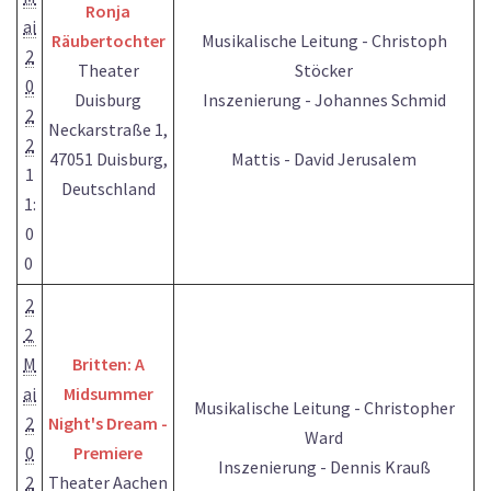
Ronja
ai
Räubertochter
Musikalische Leitung - Christoph
2
Theater
Stöcker
0
Duisburg
Inszenierung - Johannes Schmid
2
Neckarstraße 1,
2
47051 Duisburg,
Mattis - David Jerusalem
1
Deutschland
1:
0
0
2
2
M
Britten: A
ai
Midsummer
Musikalische Leitung - Christopher
2
Night's Dream -
Ward
0
Premiere
Inszenierung - Dennis Krauß
2
Theater Aachen