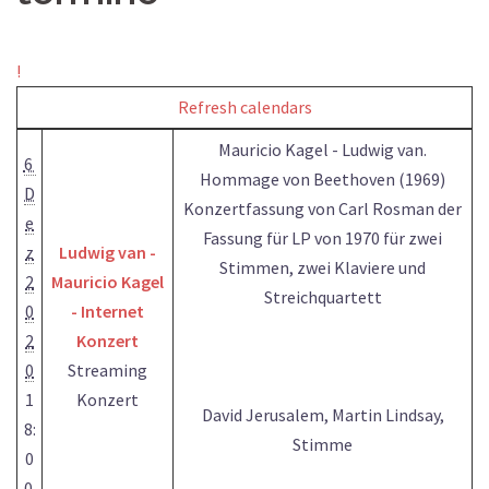
!
Refresh calendars
Mauricio Kagel - Ludwig van.
6
Hommage von Beethoven (1969)
D
Konzertfassung von Carl Rosman der
e
Fassung für LP von 1970 für zwei
z
Ludwig van -
Stimmen, zwei Klaviere und
2
Mauricio Kagel
Streichquartett
0
- Internet
2
Konzert
0
Streaming
1
Konzert
David Jerusalem, Martin Lindsay,
8:
Stimme
0
0