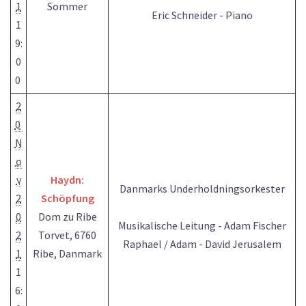
1
Sommer
Eric Schneider - Piano
1
9:
0
0
2
0
N
o
v
Haydn:
Danmarks Underholdningsorkester
2
Schöpfung
0
Dom zu Ribe
Musikalische Leitung - Adam Fischer
2
Torvet, 6760
Raphael / Adam - David Jerusalem
1
Ribe, Danmark
1
6: