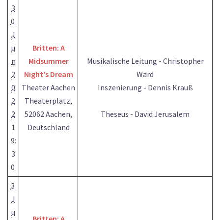
3
0
J
u
Britten: A
n
Midsummer
Musikalische Leitung - Christopher
2
Night's Dream
Ward
0
Theater Aachen
Inszenierung - Dennis Krauß
2
Theaterplatz,
2
52062 Aachen,
Theseus - David Jerusalem
1
Deutschland
9:
3
0
3
J
u
Britten: A