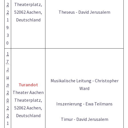
2
Theaterplatz,
2
52062 Aachen,
Theseus - David Jerusalem
1
Deutschland
9:
3
0
1
7
J
u
Musikalische Leitung - Christopher
n
Turandot
Ward
2
Theater Aachen
0
Theaterplatz,
Inszenierung - Ewa Teilmans
2
52062 Aachen,
2
Deutschland
Timur - David Jerusalem
1