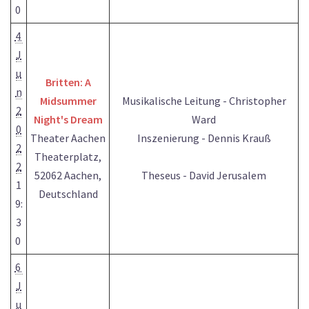
0
4
J
u
Britten: A
n
Midsummer
Musikalische Leitung - Christopher
2
Night's Dream
Ward
0
Theater Aachen
Inszenierung - Dennis Krauß
2
Theaterplatz,
2
52062 Aachen,
Theseus - David Jerusalem
1
Deutschland
9:
3
0
6
J
u