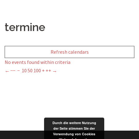
termine
Refresh calendars
No events found within criteria
←
−−
−
10
50
100
+
++
→
Durch die weitere Nutzung
der Seite stimmen Sie der
Verwendung von Cookies