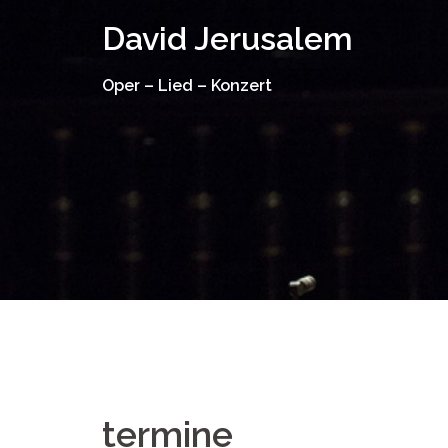
Springe
David Jerusalem
zum
Inhalt
Oper – Lied – Konzert
termine