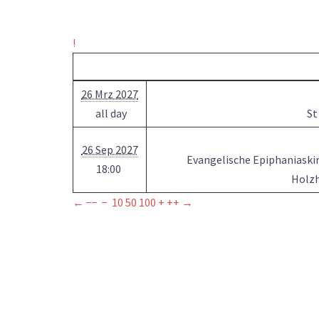
!
26 Mrz 2027
all day
St
26 Sep 2027
Evangelische Epiphaniaskir
18:00
Holzh
←
−−
−
10
50
100
+
++
→