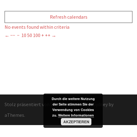
Refresh calendars
No events found within criteria
←
−−
−
10
50
100
+
++
→
Durch die weitere Nutzung
Stolz präsentiert von WordPress
|
Theme:
Sydney
by
der Seite stimmen Sie der
Verwendung von Cookies
aThemes.
zu.
Weitere Informationen
AKZEPTIEREN