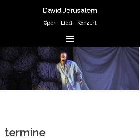
Springe
David Jerusalem
zum
Inhalt
Oper – Lied – Konzert
termine