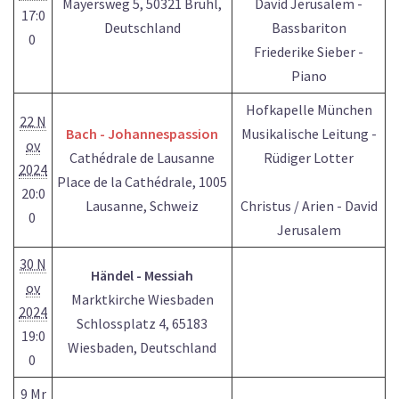
Mayersweg 5, 50321 Brühl,
David Jerusalem -
17:0
Deutschland
Bassbariton
0
Friederike Sieber -
Piano
Hofkapelle München
22 N
Bach - Johannespassion
Musikalische Leitung -
ov
Cathédrale de Lausanne
Rüdiger Lotter
2024
Place de la Cathédrale, 1005
20:0
Lausanne, Schweiz
Christus / Arien - David
0
Jerusalem
30 N
Händel - Messiah
ov
Marktkirche Wiesbaden
2024
Schlossplatz 4, 65183
19:0
Wiesbaden, Deutschland
0
9 Mr