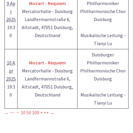
9 Ap
Mozart - Requiem
Philharmoniker
r
Mercatorhalle - Duisburg
Philharmonische Chor
2025
Landfermannstraße 6,
Duisburg
19:3
Altstadt, 47051 Duisburg,
0
Deutschland
Musikalische Leitung -
Tianyi Lu
Duisburger
10 A
Mozart - Requiem
Philharmoniker
pr
Mercatorhalle - Duisburg
Philharmonische Chor
2025
Landfermannstraße 6,
Duisburg
19:3
Altstadt, 47051 Duisburg,
0
Deutschland
Musikalische Leitung -
Tianyi Lu
←
−−
−
10
50
100
+
++
→