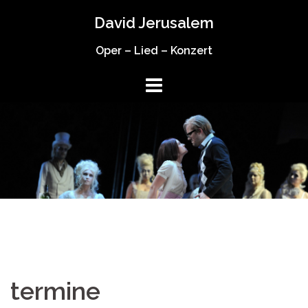
Springe
David Jerusalem
zum
Inhalt
Oper – Lied – Konzert
termine