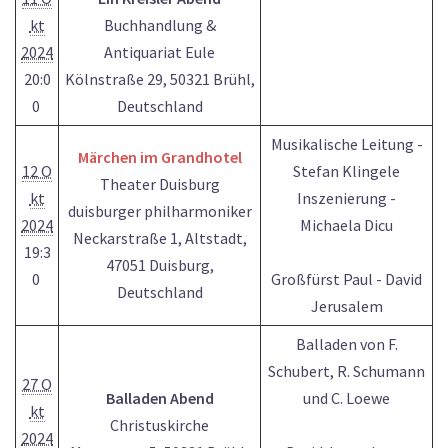
kt
Buchhandlung &
2024
Antiquariat Eule
20:0
Kölnstraße 29, 50321 Brühl,
0
Deutschland
Musikalische Leitung -
Märchen im Grandhotel
12 O
Stefan Klingele
Theater Duisburg
kt
Inszenierung -
duisburger philharmoniker
2024
Michaela Dicu
Neckarstraße 1, Altstadt,
19:3
47051 Duisburg,
0
Großfürst Paul - David
Deutschland
Jerusalem
Balladen von F.
Schubert, R. Schumann
27 O
Balladen Abend
und C. Loewe
kt
Christuskirche
2024