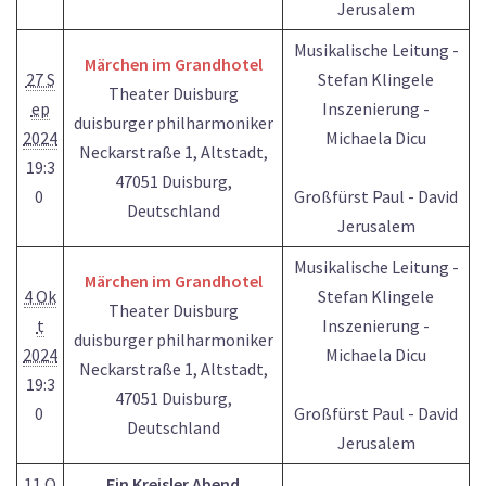
Jerusalem
Musikalische Leitung -
Märchen im Grandhotel
27 S
Stefan Klingele
Theater Duisburg
ep
Inszenierung -
duisburger philharmoniker
2024
Michaela Dicu
Neckarstraße 1, Altstadt,
19:3
47051 Duisburg,
0
Großfürst Paul - David
Deutschland
Jerusalem
Musikalische Leitung -
Märchen im Grandhotel
4 Ok
Stefan Klingele
Theater Duisburg
t
Inszenierung -
duisburger philharmoniker
2024
Michaela Dicu
Neckarstraße 1, Altstadt,
19:3
47051 Duisburg,
0
Großfürst Paul - David
Deutschland
Jerusalem
11 O
Ein Kreisler Abend