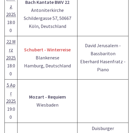
Bach Kantate BWV 22
z
Antoniterkirche
2025
Schildergasse 57, 50667
18:0
Köln, Deutschland
0
22 M
David Jerusalem -
rz
Schubert - Winterreise
Bassbariton
2025
Blankenese
Eberhard Hasenfratz -
18:0
Hamburg, Deutschland
Piano
0
5 Ap
r
Mozart - Requiem
2025
Wiesbaden
19:0
0
Duisburger