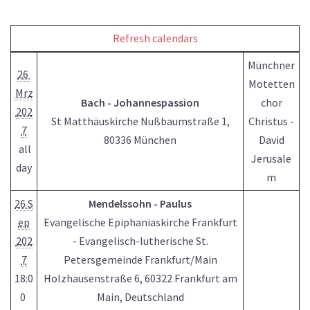
Refresh calendars
Münchner
26
Motetten
Mrz
Bach - Johannespassion
chor
202
St Matthäuskirche Nußbaumstraße 1,
Christus -
7
80336 München
David
all
Jerusale
day
m
26 S
Mendelssohn - Paulus
ep
Evangelische Epiphaniaskirche Frankfurt
202
- Evangelisch-lutherische St.
7
Petersgemeinde Frankfurt/Main
18:0
Holzhausenstraße 6, 60322 Frankfurt am
0
Main, Deutschland