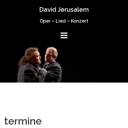
Springe
David Jerusalem
zum
Inhalt
Oper – Lied – Konzert
termine