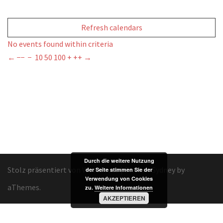
Refresh calendars
No events found within criteria
←
−−
−
10
50
100
+
++
→
Durch die weitere Nutzung
Stolz präsentiert von WordPress
|
Theme:
Sydney
by
der Seite stimmen Sie der
Verwendung von Cookies
aThemes.
zu.
Weitere Informationen
AKZEPTIEREN