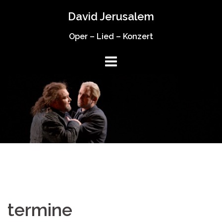
Springe
David Jerusalem
zum
Inhalt
Oper – Lied – Konzert
termine