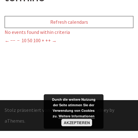
Refresh calendars
No events found within criteria
←
−−
−
10
50
100
+
++
→
Durch die weitere Nutzung
der Seite stimmen Sie der
Stolz präsentiert von WordPress
|
Theme:
Sydney
by
Verwendung von Cookies
zu.
Weitere Informationen
aThemes.
AKZEPTIEREN