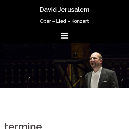
Springe
David Jerusalem
zum
Inhalt
Oper – Lied – Konzert
termine