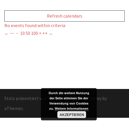
Refresh calendars
No events found within criteria
←
−−
−
10
50
100
+
++
→
Durch die weitere Nutzung
Stolz präsentiert von WordPress
|
Theme:
Sydney
by
der Seite stimmen Sie der
Verwendung von Cookies
aThemes.
zu.
Weitere Informationen
AKZEPTIEREN