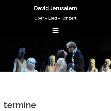
Springe
David Jerusalem
zum
Inhalt
Oper – Lied – Konzert
termine