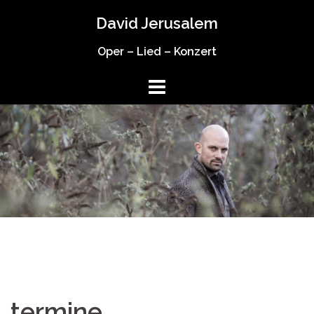
Springe
David Jerusalem
zum
Inhalt
Oper – Lied – Konzert
termine