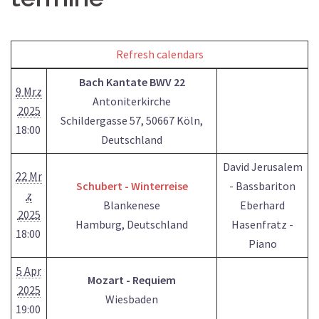
Refresh calendars
Bach Kantate BWV 22
9 Mrz
Antoniterkirche
2025
Schildergasse 57, 50667 Köln,
18:00
Deutschland
David Jerusalem
22 Mr
Schubert - Winterreise
- Bassbariton
z
Blankenese
Eberhard
2025
Hamburg, Deutschland
Hasenfratz -
18:00
Piano
5 Apr
Mozart - Requiem
2025
Wiesbaden
19:00