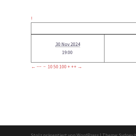
!
30 Nov 2024
19:00
←
−−
−
10
50
100
+
++
→
Stolz präsentiert von WordPress
|
Theme:
Sydney
b