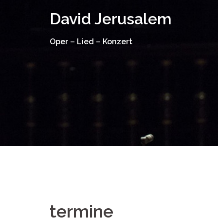
Springe
David Jerusalem
zum
Inhalt
Oper – Lied – Konzert
termine