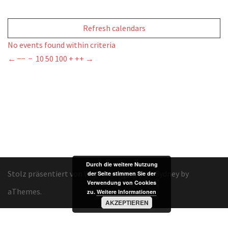
Refresh calendars
No events found within criteria
←
−−
−
10
50
100
+
++
→
Durch die weitere Nutzung
Stolz präsentiert von WordPress
|
Theme:
Sydney
by
der Seite stimmen Sie der
Verwendung von Cookies
aThemes.
zu.
Weitere Informationen
AKZEPTIEREN