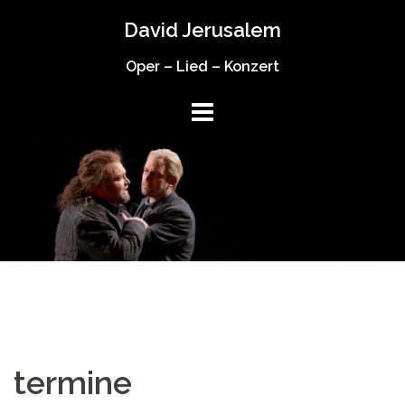
Springe
David Jerusalem
zum
Inhalt
Oper – Lied – Konzert
termine