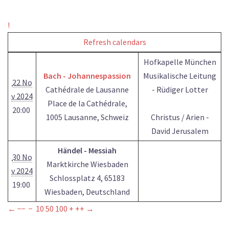
!
Refresh calendars
Hofkapelle München
Bach - Johannespassion
Musikalische Leitung
22 No
Cathédrale de Lausanne
- Rüdiger Lotter
v 2024
Place de la Cathédrale,
20:00
1005 Lausanne, Schweiz
Christus / Arien -
David Jerusalem
Händel - Messiah
30 No
Marktkirche Wiesbaden
v 2024
Schlossplatz 4, 65183
19:00
Wiesbaden, Deutschland
←
−−
−
10
50
100
+
++
→