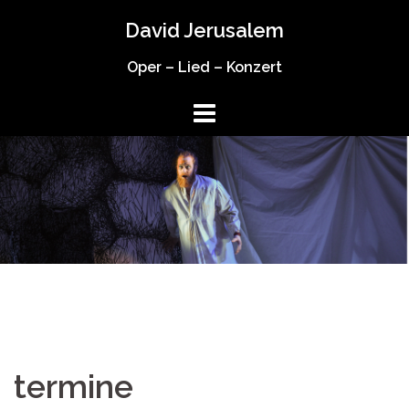
Springe
David Jerusalem
zum
Inhalt
Oper – Lied – Konzert
termine