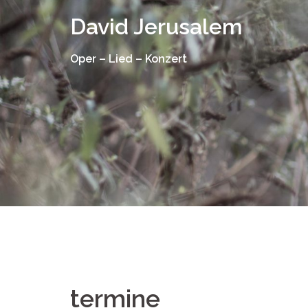
Springe
David Jerusalem
zum
Inhalt
Oper – Lied – Konzert
termine