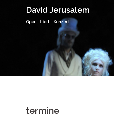
Springe
David Jerusalem
zum
Inhalt
Oper – Lied – Konzert
termine