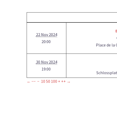
22 Nov 2024
20:00
Place de la
30 Nov 2024
19:00
Schlossplat
←
−−
−
10
50
100
+
++
→