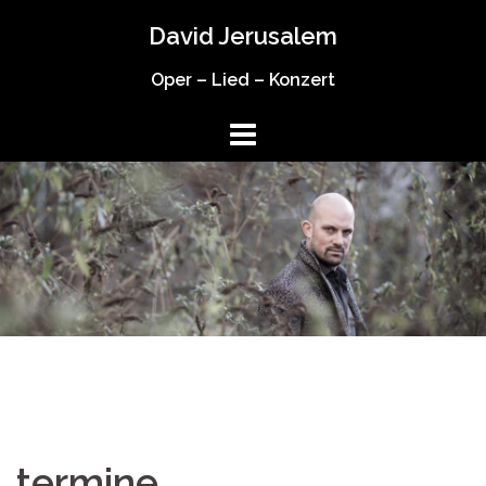
Springe
David Jerusalem
zum
Inhalt
Oper – Lied – Konzert
termine