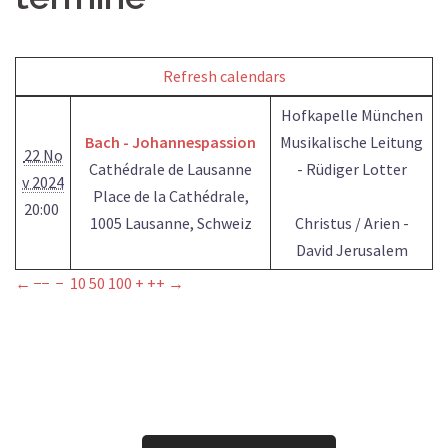
Refresh calendars
Hofkapelle München
Bach - Johannespassion
Musikalische Leitung
22 No
Cathédrale de Lausanne
- Rüdiger Lotter
v 2024
Place de la Cathédrale,
20:00
1005 Lausanne, Schweiz
Christus / Arien -
David Jerusalem
←
−−
−
10
50
100
+
++
→