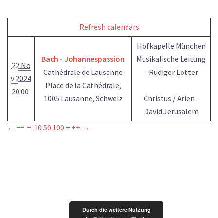
Refresh calendars
Hofkapelle München
Bach - Johannespassion
Musikalische Leitung
22 No
Cathédrale de Lausanne
- Rüdiger Lotter
v 2024
Place de la Cathédrale,
20:00
1005 Lausanne, Schweiz
Christus / Arien -
David Jerusalem
←
−−
−
10
50
100
+
++
→
Durch die weitere Nutzung