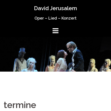
Springe
David Jerusalem
zum
Inhalt
Oper – Lied – Konzert
termine