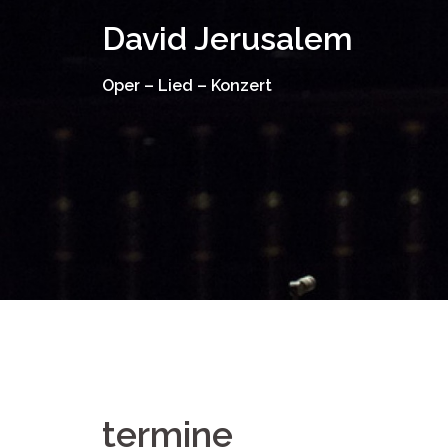
Springe
David Jerusalem
zum
Inhalt
Oper – Lied – Konzert
termine