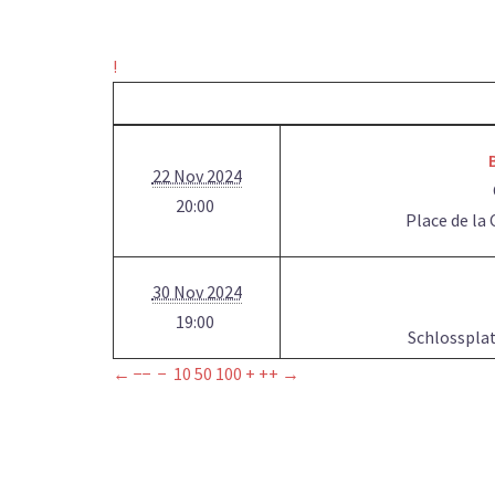
!
22 Nov 2024
20:00
Place de la
30 Nov 2024
19:00
Schlossplat
←
−−
−
10
50
100
+
++
→