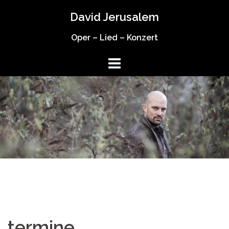
Springe
David Jerusalem
zum
Inhalt
Oper – Lied – Konzert
termine