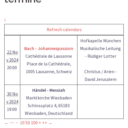
!
Refresh calendars
Hofkapelle München
Bach - Johannespassion
Musikalische Leitung
22 No
Cathédrale de Lausanne
- Rüdiger Lotter
v 2024
Place de la Cathédrale,
20:00
1005 Lausanne, Schweiz
Christus / Arien -
David Jerusalem
Händel - Messiah
30 No
Marktkirche Wiesbaden
v 2024
Schlossplatz 4, 65183
19:00
Wiesbaden, Deutschland
←
−−
−
10
50
100
+
++
→