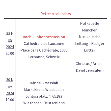
Refresh calendars
Hofkapelle
München
22 N
Bach - Johannespassion
Musikalische
ov
Cathédrale de Lausanne
Leitung - Rüdiger
2024
Place de la Cathédrale, 1005
Lotter
20:00
Lausanne, Schweiz
Christus / Arien -
David Jerusalem
30 N
Händel - Messiah
ov
Marktkirche Wiesbaden
2024
Schlossplatz 4, 65183
19:00
Wiesbaden, Deutschland