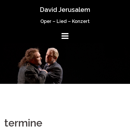
Springe
David Jerusalem
zum
Inhalt
Oper – Lied – Konzert
termine