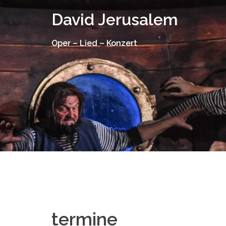
Springe
David Jerusalem
zum
Inhalt
Oper – Lied – Konzert
termine