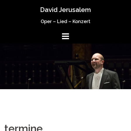
Springe
David Jerusalem
zum
Inhalt
Oper – Lied – Konzert
termine