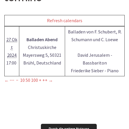
Refresh calendars
Balladen von F. Schubert, R.
27 Ok
Balladen Abend
Schumann und C. Loewe
t
Christuskirche
2024
Mayersweg 5, 50321
David Jerusalem -
17:00
Brühl, Deutschland
Bassbariton
Friederike Sieber - Piano
←
−−
−
10
50
100
+
++
→
Durch die weitere Nutzung