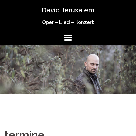
Springe
David Jerusalem
zum
Inhalt
Oper – Lied – Konzert
termine