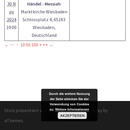
30 N
Händel - Messiah
ov
Marktkirche Wiesbaden
2024
Schlossplatz 4, 65183
19:00
Wiesbaden,
Deutschland
←
−−
−
10
50
100
+
++
→
Durch die weitere Nutzung
der Seite stimmen Sie der
Verwendung von Cookies
zu.
Weitere Informationen
Stolz präsentiert von WordPress
|
Theme:
Sydney
by
AKZEPTIEREN
aThemes.