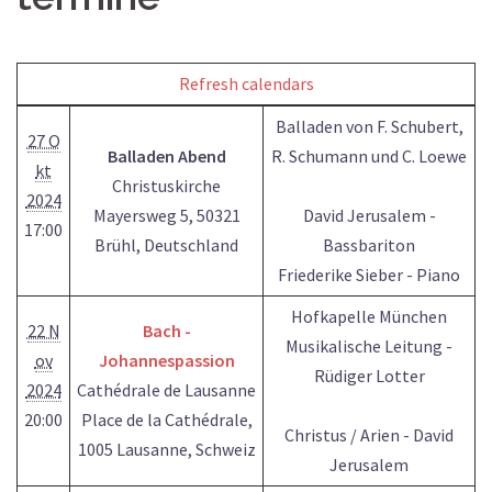
Refresh calendars
Balladen von F. Schubert,
27 O
Balladen Abend
R. Schumann und C. Loewe
kt
Christuskirche
2024
Mayersweg 5, 50321
David Jerusalem -
17:00
Brühl, Deutschland
Bassbariton
Friederike Sieber - Piano
Hofkapelle München
22 N
Bach -
Musikalische Leitung -
ov
Johannespassion
Rüdiger Lotter
2024
Cathédrale de Lausanne
20:00
Place de la Cathédrale,
Christus / Arien - David
1005 Lausanne, Schweiz
Jerusalem