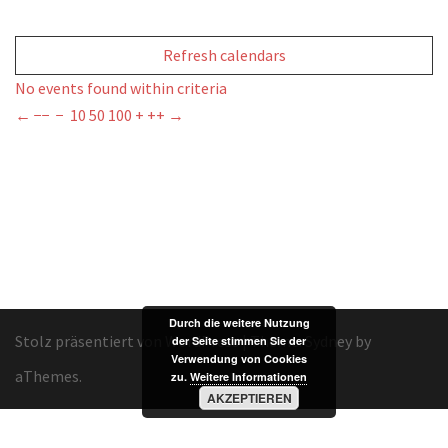
Refresh calendars
No events found within criteria
←
−−
−
10
50
100
+
++
→
Durch die weitere Nutzung
Stolz präsentiert von WordPress
|
Theme:
Sydney
by
der Seite stimmen Sie der
Verwendung von Cookies
aThemes.
zu.
Weitere Informationen
AKZEPTIEREN