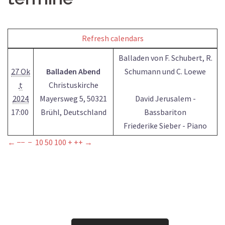
Refresh calendars
Balladen von F. Schubert, R.
27 Ok
Balladen Abend
Schumann und C. Loewe
t
Christuskirche
2024
Mayersweg 5, 50321
David Jerusalem -
17:00
Brühl, Deutschland
Bassbariton
Friederike Sieber - Piano
←
−−
−
10
50
100
+
++
→