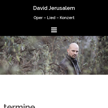
Springe
David Jerusalem
zum
Inhalt
Oper – Lied – Konzert
termine