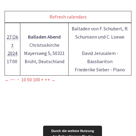
Refresh calendars
Balladen von F. Schubert, R.
27 Ok
Balladen Abend
Schumann und C. Loewe
t
Christuskirche
2024
Mayersweg 5, 50321
David Jerusalem -
17:00
Brühl, Deutschland
Bassbariton
Friederike Sieber - Piano
←
−−
−
10
50
100
+
++
→
Durch die weitere Nutzung