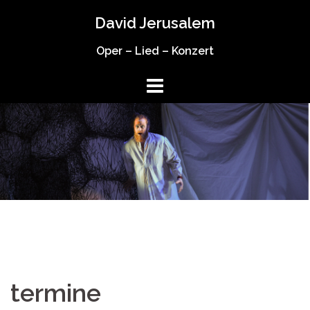
Springe
David Jerusalem
zum
Inhalt
Oper – Lied – Konzert
termine