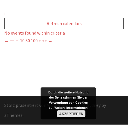
!
Refresh calendars
No events found within criteria
←
−−
−
10
50
100
+
++
→
Durch die weitere Nutzung
der Seite stimmen Sie der
Verwendung von Cookies
Stolz präsentiert von WordPress
|
Theme:
Sydney
by
zu.
Weitere Informationen
AKZEPTIEREN
aThemes.