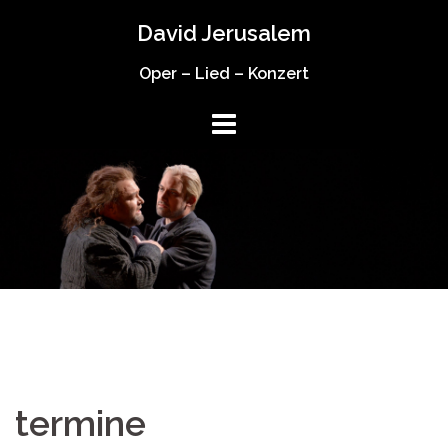
Springe
David Jerusalem
zum
Inhalt
Oper – Lied – Konzert
termine