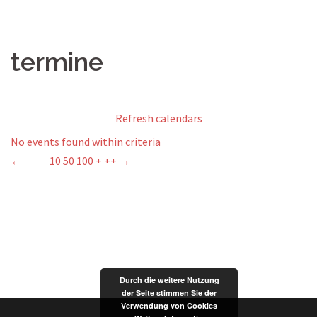
termine
Refresh calendars
No events found within criteria
←
−−
−
10
50
100
+
++
→
Durch die weitere Nutzung
der Seite stimmen Sie der
Verwendung von Cookies