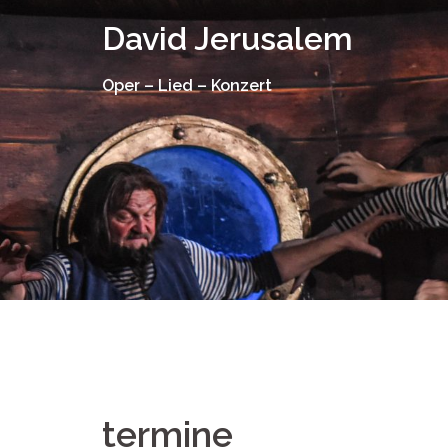
Springe
David Jerusalem
zum
Inhalt
Oper – Lied – Konzert
termine