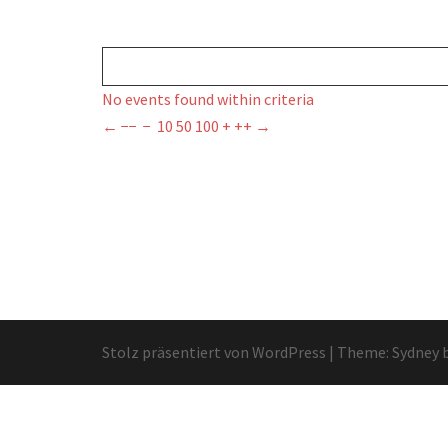
No events found within criteria
←
−−
−
10
50
100
+
++
→
Stolz präsentiert von WordPress
|
Theme:
Sydney
b