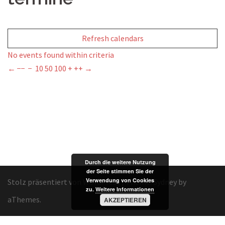
Refresh calendars
No events found within criteria
←
−−
−
10
50
100
+
++
→
Durch die weitere Nutzung
der Seite stimmen Sie der
Verwendung von Cookies
Stolz präsentiert von WordPress
|
Theme:
Sydney
by
zu.
Weitere Informationen
aThemes.
AKZEPTIEREN