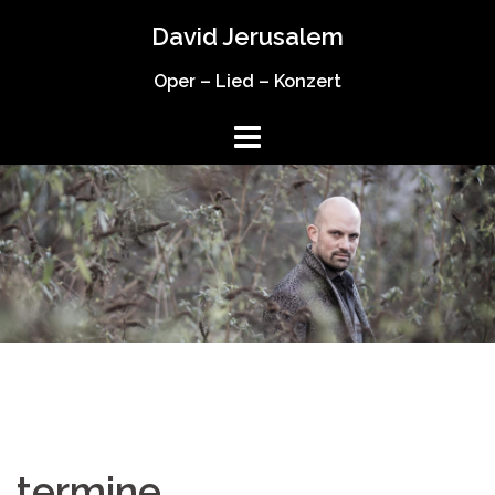
Springe
David Jerusalem
zum
Inhalt
Oper – Lied – Konzert
termine