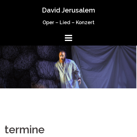
Springe
David Jerusalem
zum
Inhalt
Oper – Lied – Konzert
termine