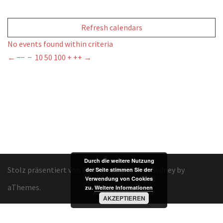
Refresh calendars
No events found within criteria
←
−−
−
10
50
100
+
++
→
Durch die weitere Nutzung
Stolz präsentiert von WordPress
|
Theme:
Sydney
by
der Seite stimmen Sie der
Verwendung von Cookies
aThemes.
zu.
Weitere Informationen
AKZEPTIEREN