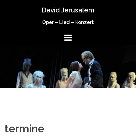
Springe
David Jerusalem
zum
Inhalt
Oper – Lied – Konzert
termine