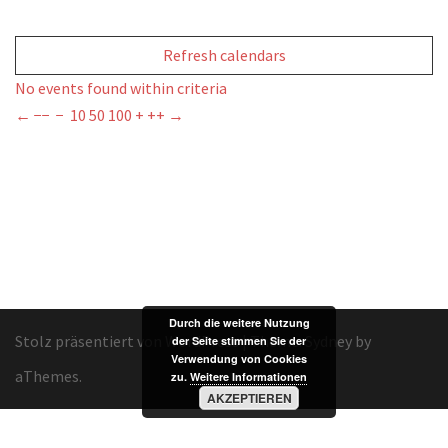
Refresh calendars
No events found within criteria
←
−−
−
10
50
100
+
++
→
Durch die weitere Nutzung
Stolz präsentiert von WordPress
|
Theme:
Sydney
by
der Seite stimmen Sie der
Verwendung von Cookies
aThemes.
zu.
Weitere Informationen
AKZEPTIEREN