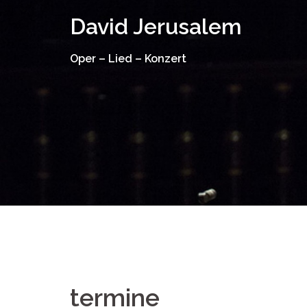
Springe
David Jerusalem
zum
Inhalt
Oper – Lied – Konzert
termine