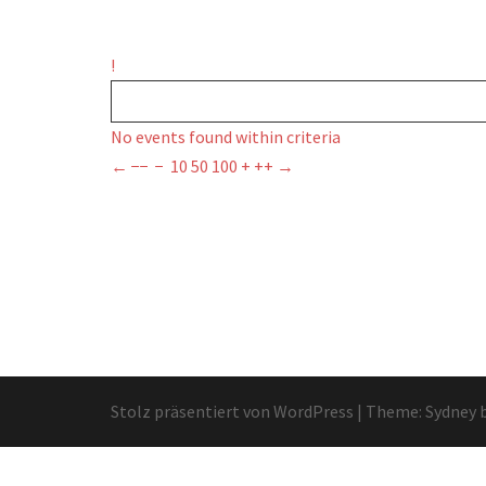
!
No events found within criteria
←
−−
−
10
50
100
+
++
→
Stolz präsentiert von WordPress
|
Theme:
Sydney
b