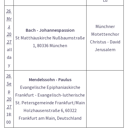
Lu
26
Mr
z
Münchner
Bach - Johannespassion
20
Motettenchor
St Matthäuskirche Nußbaumstraße
27
Christus - David
1, 80336 München
all
Jerusalem
da
y
26
Mendelssohn - Paulus
Se
Evangelische Epiphaniaskirche
p
Frankfurt - Evangelisch-lutherische
20
St. Petersgemeinde Frankfurt/Main
27
Holzhausenstraße 6, 60322
18:
Frankfurt am Main, Deutschland
00