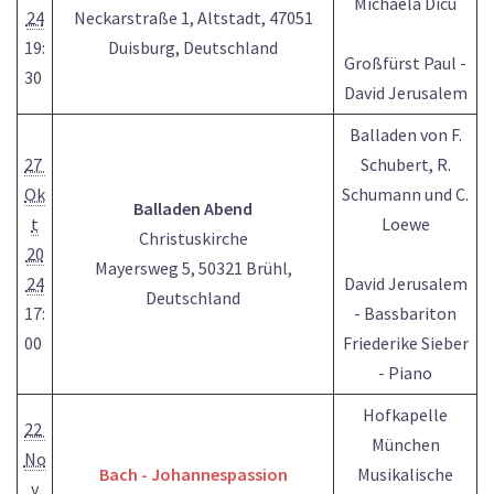
Michaela Dicu
24
Neckarstraße 1, Altstadt, 47051
19:
Duisburg, Deutschland
Großfürst Paul -
30
David Jerusalem
Balladen von F.
27
Schubert, R.
Ok
Schumann und C.
Balladen Abend
t
Loewe
Christuskirche
20
Mayersweg 5, 50321 Brühl,
24
David Jerusalem
Deutschland
17:
- Bassbariton
00
Friederike Sieber
- Piano
Hofkapelle
22
München
No
Bach - Johannespassion
Musikalische
v