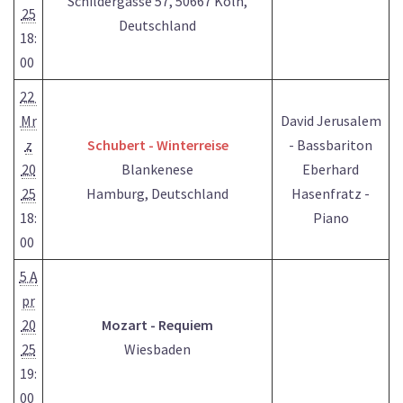
Schildergasse 57, 50667 Köln,
25
Deutschland
18:
00
22
Mr
David Jerusalem
z
Schubert - Winterreise
- Bassbariton
20
Blankenese
Eberhard
25
Hamburg, Deutschland
Hasenfratz -
18:
Piano
00
5 A
pr
20
Mozart - Requiem
25
Wiesbaden
19:
00