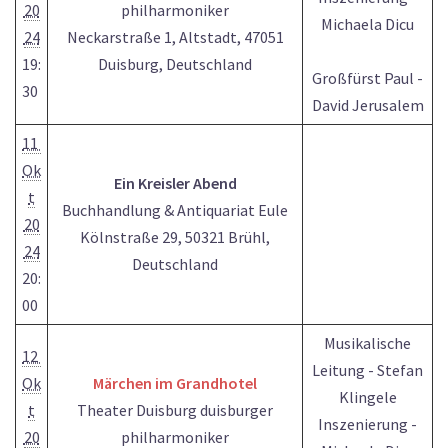
20
philharmoniker
Michaela Dicu
24
Neckarstraße 1, Altstadt, 47051
19:
Duisburg, Deutschland
Großfürst Paul -
30
David Jerusalem
11
Ok
Ein Kreisler Abend
t
Buchhandlung & Antiquariat Eule
20
Kölnstraße 29, 50321 Brühl,
24
Deutschland
20:
00
Musikalische
12
Leitung - Stefan
Ok
Märchen im Grandhotel
Klingele
t
Theater Duisburg duisburger
Inszenierung -
20
philharmoniker