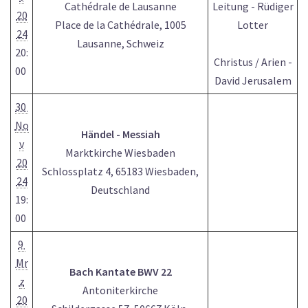
Cathédrale de Lausanne
Leitung - Rüdiger
20
Place de la Cathédrale, 1005
Lotter
24
Lausanne, Schweiz
20:
Christus / Arien -
00
David Jerusalem
30
No
Händel - Messiah
v
Marktkirche Wiesbaden
20
Schlossplatz 4, 65183 Wiesbaden,
24
Deutschland
19:
00
9
Mr
Bach Kantate BWV 22
z
Antoniterkirche
20