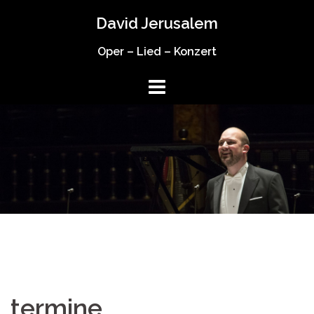
Springe
David Jerusalem
zum
Inhalt
Oper – Lied – Konzert
termine