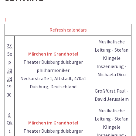
!
Refresh calendars
Musikalische
27
Leitung - Stefan
Se
Märchen im Grandhotel
Klingele
p
Theater Duisburg duisburger
Inszenierung -
20
philharmoniker
Michaela Dicu
24
Neckarstraße 1, Altstadt, 47051
19:
Duisburg, Deutschland
Großfürst Paul -
30
David Jerusalem
Musikalische
4
Leitung - Stefan
Ok
Märchen im Grandhotel
Klingele
t
Theater Duisburg duisburger
Inszenierung -